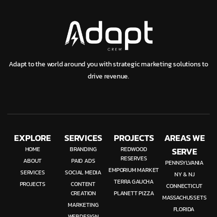
Adapt to the world around you with strategic marketing solutions to
drive revenue.
EXPLORE
SERVICES
PROJECTS
AREAS WE
HOME
BRANDING
REDWOOD
SERVE
RESERVES
ABOUT
PAID ADS
PENNSYLVANIA
EMPORIUM MARKET
SERVICES
SOCIAL MEDIA
NY & NJ
TERRA GAUCHA
PROJECTS
CONTENT
CONNECTICUT
CREATION
PLANETT PIZZA
MASSACHUSSETS
MARKETING
FLORIDA
WEBDESIGN